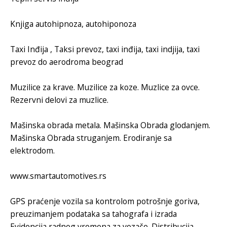
Knjiga autohipnoza
,
autohiponoza
Taxi Inđija
,
Taksi prevoz
,
taxi inđija
,
taxi indjija
,
taxi
prevoz do aerodroma beograd
Muzilice za krave
.
Muzilice za koze
.
Muzlice za ovce
.
Rezervni delovi za muzlice
.
Mašinska obrada metala
.
Mašinska Obrada glodanjem
.
Mašinska Obrada struganjem
.
Erodiranje sa
elektrodom
.
www.smartautomotives.rs
GPS praćenje vozila
sa kontrolom potrošnje goriva,
preuzimanjem podataka sa tahografa
i izrada
Evidencija radnog vremena za vozače
. Distribucija