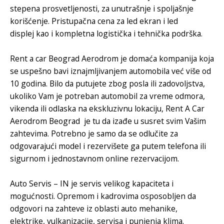
stepena prosvetljenosti, za unutrašnje i spoljašnje
korišćenje. Pristupačna cena za
led ekran
i
led
displej
kao i kompletna logistička i tehnička podrška.
Rent a car Beograd Aerodrom
je domaća kompanija koja
se uspešno bavi iznajmljivanjem automobila već više od
10 godina. Bilo da putujete zbog posla ili zadovoljstva,
ukoliko Vam je potreban automobil za vreme odmora,
vikenda ili odlaska na ekskluzivnu lokaciju,
Rent A Car
Aerodrom Beograd
je tu da izađe u susret svim Vašim
zahtevima. Potrebno je samo da se odlučite za
odgovarajući model i rezervišete ga putem telefona ili
sigurnom i jednostavnom online rezervacijom.
Auto Servis
– IN je servis velikog kapaciteta i
mogućnosti. Opremom i kadrovima osposobljen da
odgovori na zahteve iz oblasti auto mehanike,
elektrike, vulkanizacije, servisa i punjenja klima.