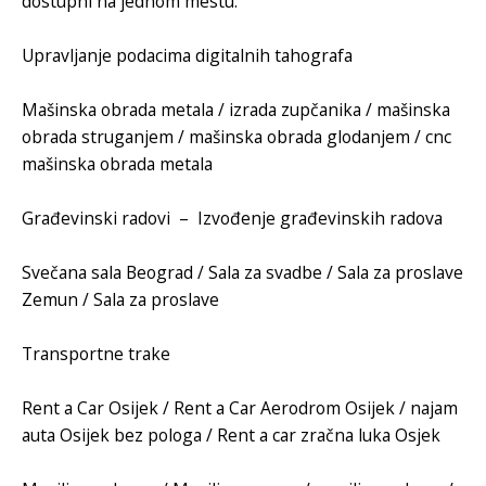
dostupni na jednom mestu.
Upravljanje podacima digitalnih tahografa
Mašinska obrada metala
/
izrada zupčanika
/
mašinska
obrada struganjem
/
mašinska obrada glodanjem
/
cnc
mašinska obrada metala
Građevinski radovi
–
Izvođenje građevinskih radova
Svečana sala Beograd
/
Sala za svadbe
/
Sala za proslave
Zemun
/
Sala za proslave
Transportne trake
Rent a Car Osijek
/
Rent a Car Aerodrom Osijek
/
najam
auta Osijek bez pologa
/
Rent a car zračna luka Osjek