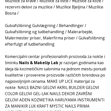
Muzilice za krave
/
Muzilice za ovce
/
muzilice za koze
/
rezervni delovi za muzilice
/
Muzilice Bjeljina
/
Muzilice
Bosna
/
Gulvafslibning
Gulvlægning
/
Behandlinger
/
Gulvafslibning og ludbehandling
/
Malerarbejde
,
Malermester priser
,
Malerfirma priser
/
Gulvafslibning
efterfulgt af ludbehandling
Komercijalni centar
profesionalnih proizvoda za nokte
i
šminku
Nails & MakeUp Lab
je razvijan godinama kao
ideja da kozmetičkim salonima na jednom mestu ponudi
kvalitetne i proverene proizvode različitih brendova po
najpovoljnijim cenama. MAKE UP LICE
materijal za
nokte
NAILS
BAZNI GELOVI
AKRIL BUILDER
GELOVI
COLOR GELOVI
GEL-LAK
NAILS DEKOR
ZAVRŠNI
GELOVI
ADEN KOZMETIKA
HARUYAMA
INSTRUMENTI
ZA MANIKIR
LUX KRAFT
MYSTIC NAILS
PRIMA