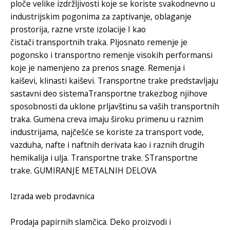
ploče
velike izdržljivosti koje se koriste svakodnevno u
industrijskim pogonima za zaptivanje, oblaganje
prostorija, razne vrste izolacije I kao
čistači
transportnih traka.
Pljosnato remenje
je
pogonsko i
transportno remenje
visokih performansi
koje je namenjeno za prenos snage.
Remenja i
kaiševi
,
klinasti kaiševi
.
Transportne trake
predstavljaju
sastavni deo sistema
Transportne trake
zbog njihove
sposobnosti da uklone prljavštinu sa vaših
transportnih
traka
.
Gumena creva
imaju široku primenu u raznim
industrijama, najčešće se koriste za transport vode,
vazduha, nafte i naftnih derivata kao i raznih drugih
hemikalija i ulja.
Transportne trake
. S
Transportne
trake
.
GUMIRANJE METALNIH DELOVA
Izrada web prodavnica
Prodaja papirnih slamčica
. Deko proizvodi i