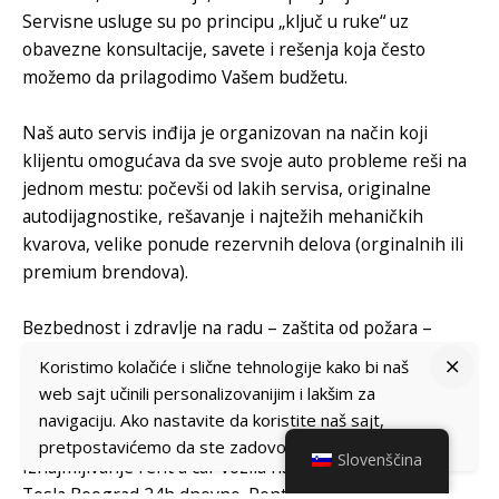
Servisne usluge su po principu „ključ u ruke“ uz
obavezne konsultacije, savete i rešenja koja često
možemo da prilagodimo Vašem budžetu.
Naš
auto servis inđija
je organizovan na način koji
klijentu omogućava da sve svoje auto probleme reši na
jednom mestu: počevši od lakih servisa, originalne
autodijagnostike, rešavanje i najtežih mehaničkih
kvarova, velike ponude rezervnih delova (orginalnih ili
premium brendova).
Bezbednost i zdravlje na radu – zaštita od požara –
srbozaštita
Koristimo kolačiće i slične tehnologije kako bi naš
web sajt učinili personalizovanijim i lakšim za
Prodavnica Alata – Lets do it Alat
navigaciju. Ako nastavite da koristite naš sajt,
pretpostavićemo da ste zadovoljni.
Kolačići
Slovenščina
Iznajmljivanje
rent a car
vozila na aerodromu Nikola
Tesla Beograd 24h dnevno.
Rent a Car Aerodrom