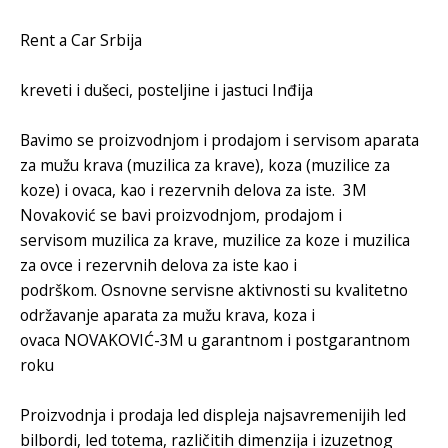
Rent a Car Srbija
kreveti i dušeci, posteljine i jastuci Inđija
Bavimo se proizvodnjom i prodajom i
servisom aparata
za mužu krava
(
muzilica za krave
), koza (
muzilice za
koze
) i ovaca, kao i rezervnih delova za iste.
3M
Novaković
se bavi proizvodnjom, prodajom i
servisom
muzilica za krave
,
muzilice za koze
i
muzilica
za ovce
i rezervnih delova za iste kao i
podrškom. Osnovne servisne aktivnosti su kvalitetno
održavanje
aparata za mužu krava
, koza i
ovaca
NOVAKOVIĆ-3M
u garantnom i postgarantnom
roku
Proizvodnja i
prodaja led displeja
najsavremenijih
led
bilbordi
,
led totema
, različitih dimenzija i izuzetnog