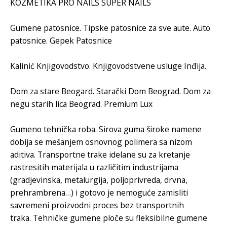
KOZMETIKA
PRO NAILS
SUPER NAILS
Gumene patosnice
.
Tipske patosnice za sve aute
.
Auto
patosnice
.
Gepek Patosnice
Kalinić Knjigovodstvo
.
Knjigovodstvene usluge Inđija
.
Dom za stare Beogard
.
Starački Dom Beograd
.
Dom za
negu starih lica Beograd
.
Premium Lux
Gumeno tehnička roba
.
Sirova guma
široke namene
dobija se mešanjem osnovnog polimera sa nizom
aditiva.
Transportne trake
idelane su za kretanje
rastresitih materijala u različitim industrijama
(gradjevinska, metalurgija, poljoprivreda, drvna,
prehrambrena…) i gotovo je nemoguće zamisliti
savremeni proizvodni proces bez
transportnih
traka
.
Tehničke gumene ploče
su fleksibilne
gumene