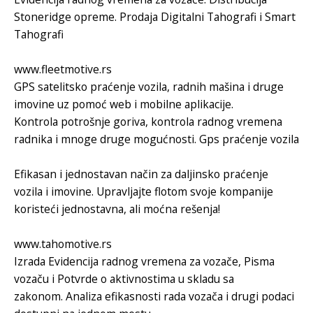
Stoneridge opreme. Prodaja
Digitalni Tahografi
i
Smart
Tahografi
www.fleetmotive.rs
GPS satelitsko praćenje vozila
, radnih mašina i druge
imovine uz pomoć web i mobilne aplikacije.
Kontrola potrošnje goriva
,
kontrola radnog vremena
radnika
i mnoge druge mogućnosti.
Gps praćenje vozila
Efikasan i jednostavan način za
daljinsko praćenje
vozila
i imovine. Upravljajte flotom svoje kompanije
koristeći jednostavna, ali moćna rešenja!
www.tahomotive.rs
Izrada Evidencija radnog vremena za vozače
, Pisma
vozaču i Potvrde o aktivnostima u skladu sa
zakonom. Analiza efikasnosti rada vozača i drugi podaci