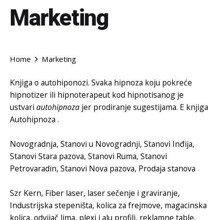
Marketing
Home
Marketing
Knjiga o autohiponozi
. Svaka hipnoza koju pokreće
hipnotizer ili hipnoterapeut kod hipnotisanog je
ustvari
autohipnoza
jer prodiranje sugestijama.
E knjiga
Autohipnoza
.
Novogradnja
,
Stanovi u Novogradnji
,
Stanovi Inđija
,
Stanovi Stara pazova
,
Stanovi Ruma
,
Stanovi
Petrovaradin
,
Stanovi Nova pazova
,
Prodaja stanova
Szr Kern
,
Fiber laser
,
laser sečenje i graviranje
,
Industrijska stepeništa
,
kolica za frejmove
,
magacinska
kolica
,
odvijač lima
,
plexi i alu profili
,
reklamne table
,