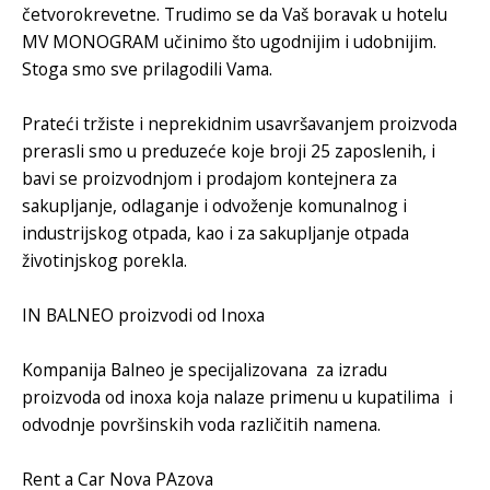
četvorokrevetne. Trudimo se da Vaš boravak u
hotelu
MV MONOGRAM
učinimo što ugodnijim i udobnijim.
Stoga smo sve prilagodili Vama.
Prateći tržiste i neprekidnim usavršavanjem proizvoda
prerasli smo u preduzeće koje broji 25 zaposlenih, i
bavi se proizvodnjom i
prodajom kontejnera za
sakupljanje
, odlaganje i odvoženje komunalnog i
industrijskog otpada, kao i za sakupljanje otpada
životinjskog porekla.
IN BALNEO
proizvodi od Inoxa
Kompanija Balneo je specijalizovana za
izradu
proizvoda od inoxa
koja nalaze primenu u kupatilima i
odvodnje površinskih voda različitih namena.
Rent a Car Nova PAzova