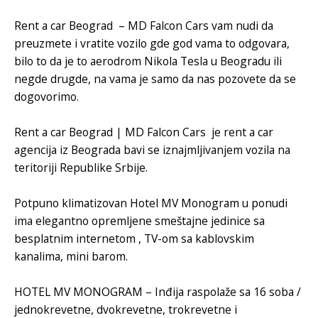
Rent a car Beograd
–
MD Falcon Cars
vam nudi da
preuzmete i vratite vozilo gde god vama to odgovara,
bilo to da je to aerodrom Nikola Tesla u Beogradu ili
negde drugde, na vama je samo da nas pozovete da se
dogovorimo.
Rent a car Beograd
|
MD Falcon Cars
je rent a car
agencija iz Beograda bavi se iznajmljivanjem vozila na
teritoriji Republike Srbije.
Potpuno klimatizovan
Hotel MV Monogram
u ponudi
ima elegantno opremljene smeštajne jedinice sa
besplatnim internetom , TV-om sa kablovskim
kanalima, mini barom.
HOTEL MV MONOGRAM – Inđija
raspolaže sa 16 soba /
jednokrevetne, dvokrevetne, trokrevetne i