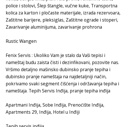
police i stolovi
,
Šlep štangle
,
vučne kuke
,
Transportna
kolica za karton i pločaste materijale
,
izrada rezervoara
,
Zaštitne barijere, pleksiglas
,
Zaštitne ograde i stoperi
,
Zavarivanje aluminijuma
,
zavarivanje prohrona
Rustic Wangen
Fenix Servis
: Ukoliko Vam je stalo da Vaši tepisi i
nameštaj budu zaista čisti i dezinfikovani, pozovite nas.
Vršimo detaljno mašinsko
dubinsko pranje tepiha
i
dubinsko pranje nameštaja
na najdetaljniji način,
pokrivamo svaki segment čišćenja i održavanja tepiha i
nameštaja.
Tepih Servis Inđija
,
pranje tepiha inđija
Apartmani Inđija
,
Sobe Inđija
,
Prenoćište Inđija
,
Apartments 29, Inđija
,
Hotel u Inđiji
Tepih servis inđija