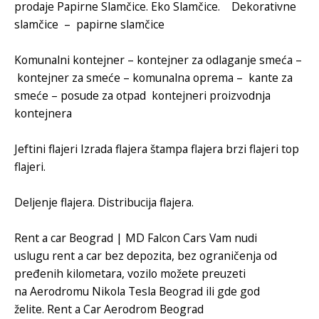
prodaje
Papirne Slamčice
.
Eko Slamčice.
Dekorativne
slamčice
–
papirne slamčice
Komunalni kontejner
–
kontejner za odlaganje smeća
–
kontejner za smeće
–
komunalna oprema
–
kante za
smeće
–
posude za otpad
kontejneri
proizvodnja
kontejnera
Jeftini flajeri
Izrada flajera
štampa flajera
brzi flajeri
top
flajeri.
Deljenje flajera
.
Distribucija flajera
.
Rent a car Beograd
|
MD Falcon Cars
Vam nudi
uslugu
rent a car
bez depozita, bez ograničenja od
pređenih kilometara, vozilo možete preuzeti
na
Aerodromu Nikola Tesla Beograd
ili gde god
želite.
Rent a Car Aerodrom Beograd