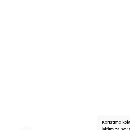
Koristimo kolač
lakšim za navi