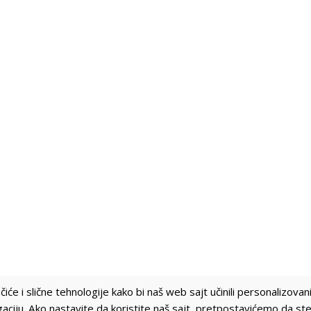
iće i slične tehnologije kako bi naš web sajt učinili personalizovani
gaciju. Ako nastavite da koristite naš sajt, pretpostavićemo da st