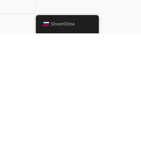
Slovenščina
Lokacija, kjer nas lahko najdete
s na: