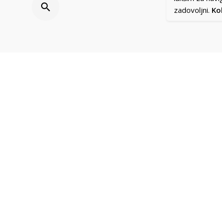
zadovoljni.
Kol
Podatk
Kosma
Naše poslovanje je utemeljeno v
22320 I
družbeno odgovornem
+381 2
podjetništvu, zato skrbimo za
info@t
svoje zaposlene in za ukrepe
zdravja in varnosti pri delu.