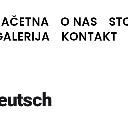
ZAČETNA
O NAS
ST
GALERIJA
KONTAKT
eutsch